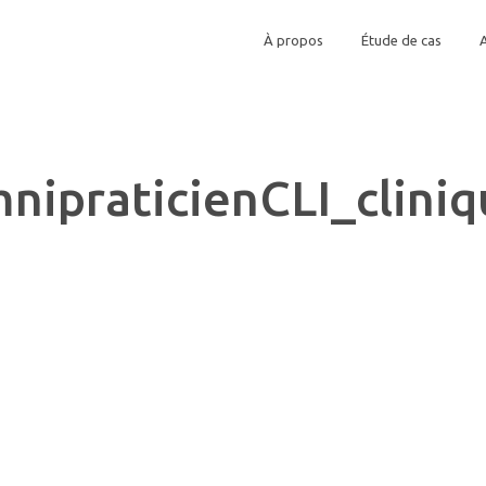
À propos
Étude de cas
nipraticienCLI_clin