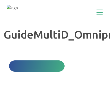
GuideMultiD_Omnipr