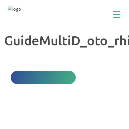
GuideMultiD_oto_rh