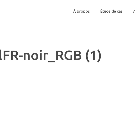
À propos
Étude de cas
lFR-noir_RGB (1)