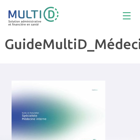
GuideMultiD_Médec