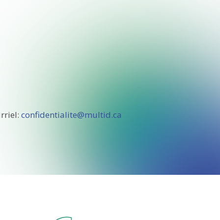
rriel:
confidentialite@multid.ca