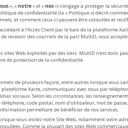
ous
», «
notre
» et «
nos
») s’engage à protéger la sécurité
tique de confidentialité (la « Politique ») décrit comment
s, et comment ceux-ci peuvent être consultés et rectifié
ccédant à l’Accès Client par le bais de la plateforme Xact
recevoir des courriels de la part MultiD, vous acceptez 
x sites Web exploités par des tiers. MultiD n’est donc pas
e de protection de la confidentialité.
nnels de plusieurs façons, entre autres lorsque vous sai
e la plateforme Xacte, communiquez avec nous par télépho
dias sociaux. Selon les circonstances, les renseignemen
éléphone, code postal, nom d’utilisateur, mot de passe, 
 information permettant de bénéficier de nos services.
sque vous visitez notre Site Web, notamment votre adresse
 consultées. Comme la plupart des sites Web commerciaux,