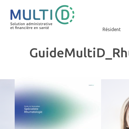
Résident
GuideMultiD_R