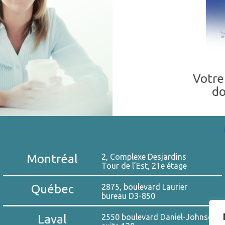
Votre
do
Montréal
2, Complexe Desjardins
Tour de l’Est, 21e étage
Québec
2875, boulevard Laurier
bureau D3-850
Laval
2550 boulevard Daniel-Johnson,