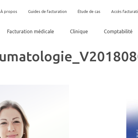
À propos
Guides de facturation
Étude de cas
Accès facturat
Facturation médicale
Clinique
Comptabilité
humatologie_V201808