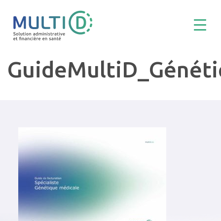
GuideMultiD_Génét