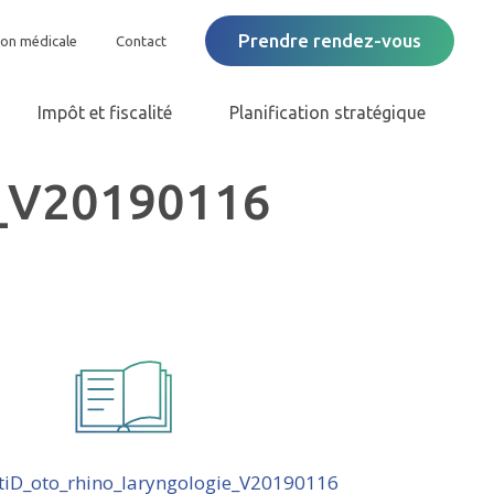
Prendre rendez-vous
ion médicale
Contact
Impôt et fiscalité
Planification stratégique
e_V20190116
iD_oto_rhino_laryngologie_V20190116