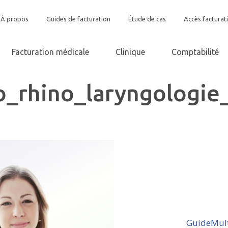
À propos
Guides de facturation
Étude de cas
Accès facturat
Facturation médicale
Clinique
Comptabilité
o_rhino_laryngologi
GuideMult