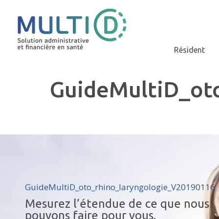
Résident
GuideMultiD_ot
GuideMultiD_oto_rhino_laryngologie_V20190116
Mesurez l’étendue de ce que nous
pouvons faire pour vous.