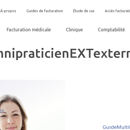
À propos
Guides de facturation
Étude de cas
Accès facturat
Facturation médicale
Clinique
Comptabilité
nipraticienEXTexte
01
GuideMulti