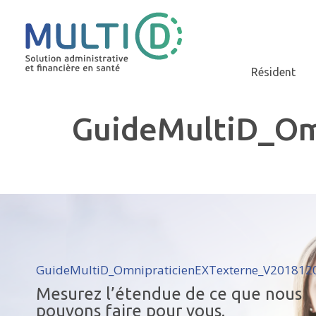
Résident
GuideMultiD_Om
GuideMultiD_OmnipraticienEXTexterne_V201812
Mesurez l’étendue de ce que nous
pouvons faire pour vous.