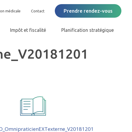
Prendre rendez-vous
ion médicale
Contact
Impôt et fiscalité
Planification stratégique
rne_V20181201
D_OmnipraticienEXTexterne_V20181201