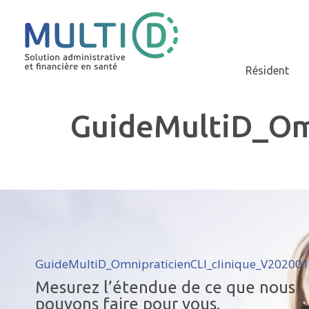
Résident
GuideMultiD_Om
GuideMultiD_OmnipraticienCLI_clinique_V20200
Mesurez l’étendue de ce que nous
pouvons faire pour vous.