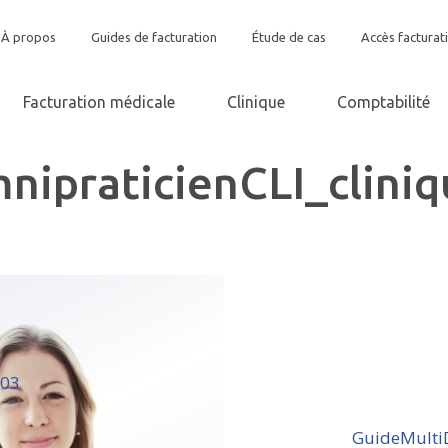
À propos
Guides de facturation
Étude de cas
Accès facturat
Facturation médicale
Clinique
Comptabilité
nipraticienCLI_clin
103
GuideMulti