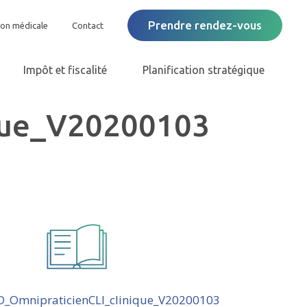
Prendre rendez-vous
ion médicale
Contact
Impôt et fiscalité
Planification stratégique
ique_V20200103
D_OmnipraticienCLI_clinique_V20200103