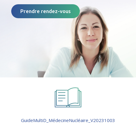
Prendre rendez-vous
GuideMultiD_MédecineNucléaire_V20231003