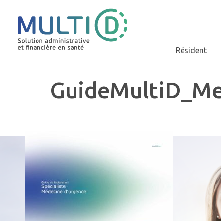
Résident
GuideMultiD_M