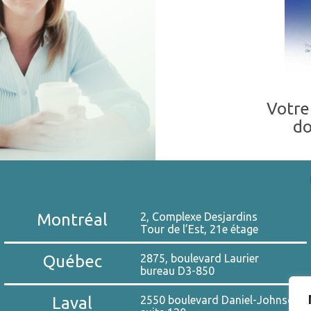
Votre
do
Montréal
2, Complexe Desjardins
Tour de l’Est, 21e étage
Québec
2875, boulevard Laurier
bureau D3-850
Laval
2550 boulevard Daniel-Johnson,