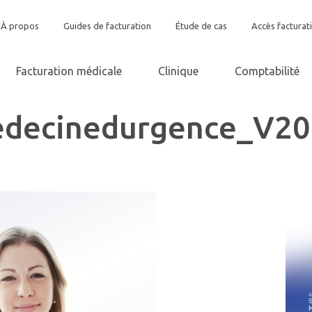
À propos
Guides de facturation
Étude de cas
Accès facturat
Facturation médicale
Clinique
Comptabilité
edecinedurgence_V2