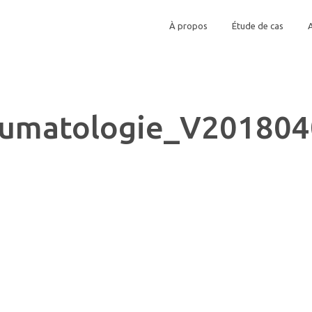
À propos
Étude de cas
humatologie_V201804