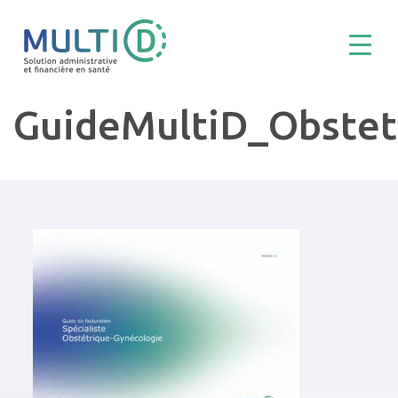
GuideMultiD_Obste