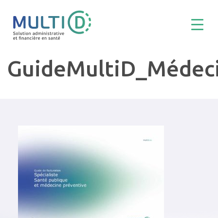
GuideMultiD_Médec