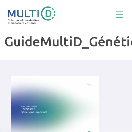
GuideMultiD_Génét