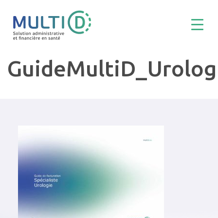
GuideMultiD_Urolo