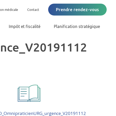
Prendre rendez-vous
ion médicale
Contact
Impôt et fiscalité
Planification stratégique
ence_V20191112
D_OmnipraticienURG_urgence_V20191112