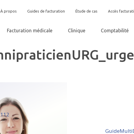
À propos
Guides de facturation
Étude de cas
Accès facturat
Facturation médicale
Clinique
Comptabilité
nipraticienURG_urg
1112
GuideMulti