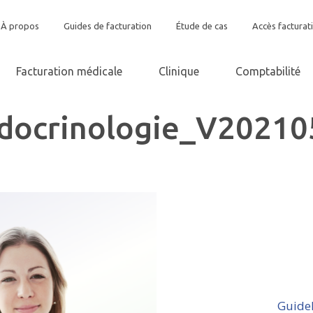
À propos
Guides de facturation
Étude de cas
Accès facturat
Facturation médicale
Clinique
Comptabilité
docrinologie_V20210
Guide