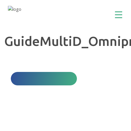
GuideMultiD_Omnip