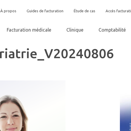
À propos
Guides de facturation
Étude de cas
Accès facturat
Facturation médicale
Clinique
Comptabilité
riatrie_V20240806