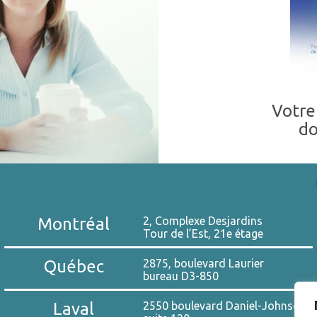
Votre
do
Montréal
2, Complexe Desjardins
Tour de l’Est, 21e étage
Québec
2875, boulevard Laurier
bureau D3-850
Laval
2550 boulevard Daniel-Johnson,