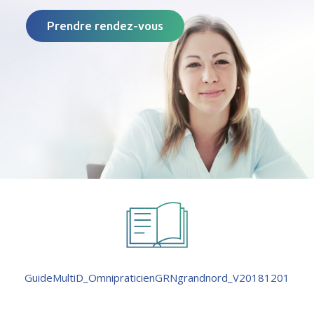
Prendre rendez-vous
GuideMultiD_OmnipraticienGRNgrandnord_V20181201